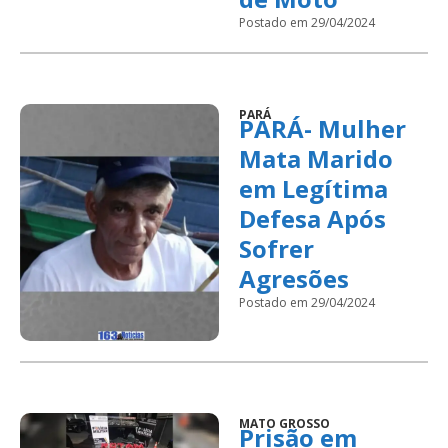
Postado em 29/04/2024
PARÁ
PARÁ- Mulher
Mata Marido
em Legítima
Defesa Após
Sofrer
Agresões
Postado em 29/04/2024
MATO GROSSO
Prisão em