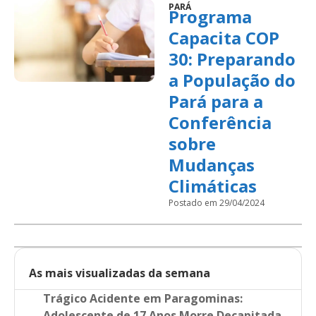
PARÁ
Programa
Capacita COP
30: Preparando
a População do
Pará para a
Conferência
sobre
Mudanças
Climáticas
Postado em 29/04/2024
As mais visualizadas da semana
Trágico Acidente em Paragominas:
Adolescente de 17 Anos Morre Decapitada