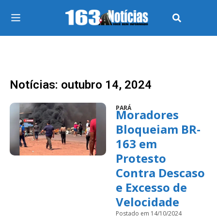
Notícias: outubro 14, 2024
PARÁ
Moradores
Bloqueiam BR-
163 em
Protesto
Contra Descaso
e Excesso de
Velocidade
Postado em 14/10/2024