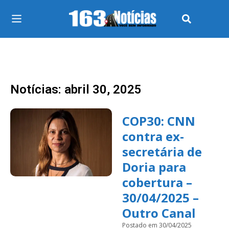
Notícias: abril 30, 2025
COP30: CNN
contra ex-
secretária de
Doria para
cobertura –
30/04/2025 –
Outro Canal
Postado em 30/04/2025