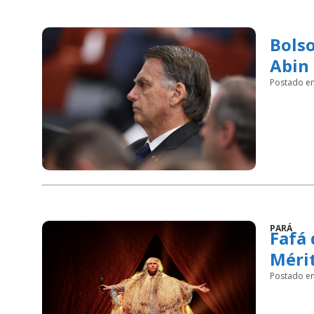
Bolso
Abin 
Postado e
PARÁ
Fafá
Méri
Postado e