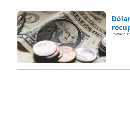
Dólar
recup
Postado e