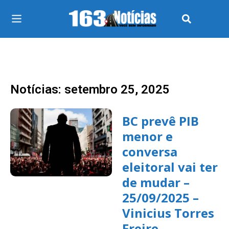
Notícias: setembro 25, 2025
BC prevê PIB
menor e
conversa
eleitoral vai ter
de mudar –
25/09/2025 –
Vinicius Torres
Freire