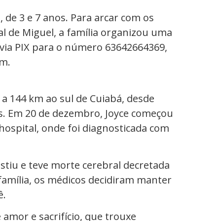
, de 3 e 7 anos. Para arcar com os
l de Miguel, a família organizou uma
 via PIX para o número 63642664369,
em.
 a 144 km ao sul de Cuiabá, desde
nos. Em 20 de dezembro, Joyce começou
 hospital, onde foi diagnosticada com
stiu e teve morte cerebral decretada
família, os médicos decidiram manter
ê.
amor e sacrifício, que trouxe