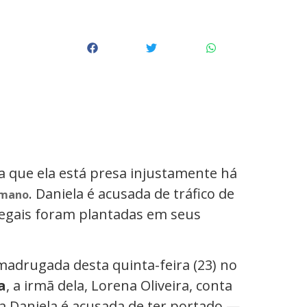
rma que ela está presa injustamente há
. Daniela é acusada de tráfico de
umano
ilegais foram plantadas em seus
madrugada desta quinta-feira (23) no
a
, a irmã dela, Lorena Oliveira, conta
ia Daniela é acusada de ter portado —