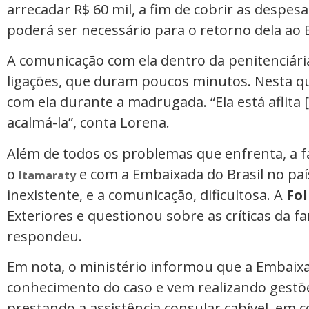
arrecadar R$ 60 mil, a fim de cobrir as despes
poderá ser necessário para o retorno dela ao B
A comunicação com ela dentro da penitenciária é
ligações, que duram poucos minutos. Nesta qua
com ela durante a madrugada. “Ela está aflit
acalmá-la”, conta Lorena.
Além de todos os problemas que enfrenta, a f
o
e com a Embaixada do Brasil no paí
Itamaraty
inexistente, e a comunicação, dificultosa. A
Fo
Exteriores e questionou sobre as críticas da f
respondeu.
Em nota, o ministério informou que a Embaix
conhecimento do caso e vem realizando gestõ
prestando a assistência consular cabível, em