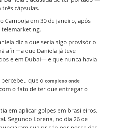
três cápsulas.
u ao Camboja em 30 de janeiro, após
 telemarketing.
niela dizia que seria algo provisório
mã afirma que Daniela já teve
idos e em Dubai— e que nunca havia
a percebeu que o
complexo onde
om o fato de ter que entregar o
ia em aplicar golpes em brasileiros.
al. Segundo Lorena, no dia 26 de
anunciaram sua prisão por posse das