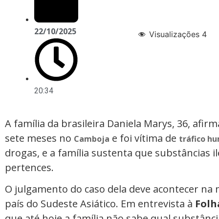
22/10/2025
Visualizações
4
20:34
A família da brasileira Daniela Marys, 36, afi
sete meses no
e foi vítima de
Camboja
tráfico h
drogas, e a família sustenta que substâncias 
pertences.
O julgamento do caso dela deve acontecer na 
país do Sudeste Asiático. Em entrevista à
Folh
que até hoje a família não sabe qual substânc