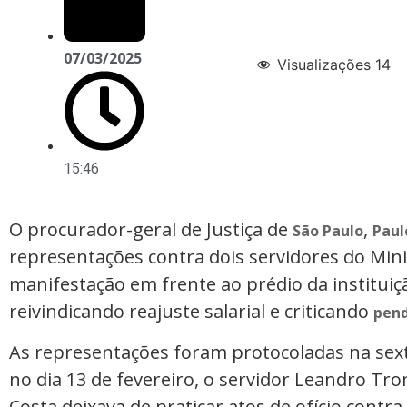
07/03/2025
Visualizações
14
15:46
O procurador-geral de Justiça de
,
São Paulo
Paul
representações contra dois servidores do Mini
manifestação em frente ao prédio da instituiç
reivindicando reajuste salarial e criticando
pend
As representações foram protocoladas na sexta
no dia 13 de fevereiro, o servidor Leandro Tr
Costa deixava de praticar atos de ofício contra 