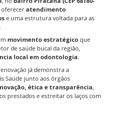
3
, no
bairro Piracana (CEP 68180-
e oferecer
atendimento
os
e uma estrutura voltada para as
.
 um
movimento estratégico
que
tor de saúde bucal da região,
ncia local em odontologia
.
renovação já demonstra a
is Saúde junto aos órgãos
inovação, ética e transparência
,
os prestados e estreitar os laços com