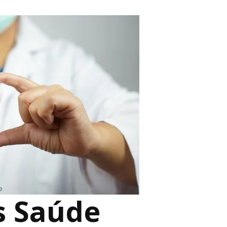
e
s Saúde