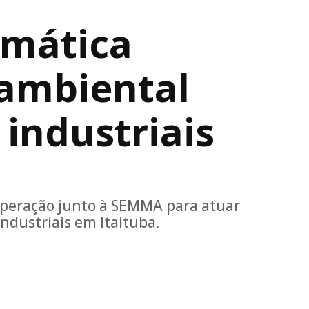
umática
a ambiental
 industriais
Operação junto à SEMMA para atuar
dustriais em Itaituba.