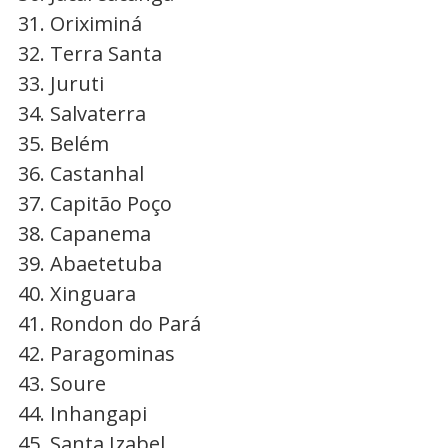
Oriximiná
Terra Santa
Juruti
Salvaterra
Belém
Castanhal
Capitão Poço
Capanema
Abaetetuba
Xinguara
Rondon do Pará
Paragominas
Soure
Inhangapi
Santa Izabel