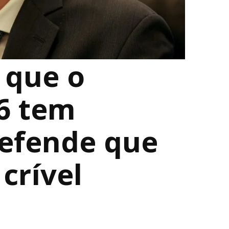
 que o
6 tem
defende que
crível