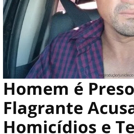
Reprodução/Juniclecio
Homem é Pres
Flagrante Acus
Homicídios e Te