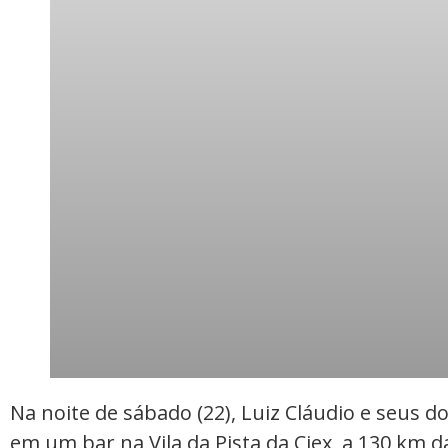
Na noite de sábado (22), Luiz Cláudio e seus do
em um bar na Vila da Pista da Ciex, a 130 km 