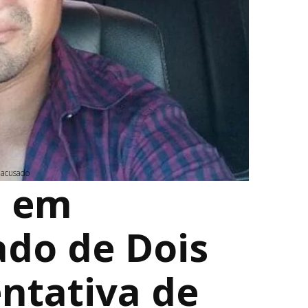
 acusado
o em
ado de Dois
ntativa de