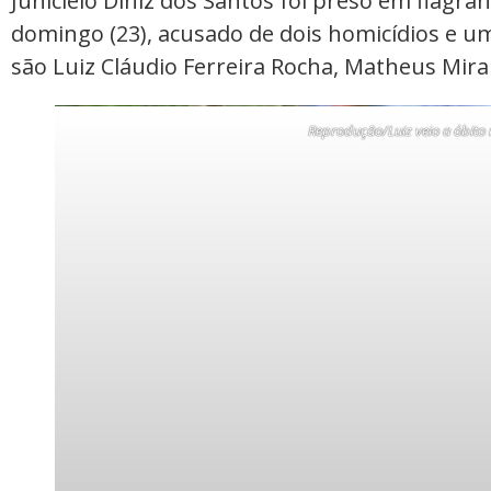
Junicleio Diniz dos Santos foi preso em flagra
domingo (23), acusado de dois homicídios e um
são Luiz Cláudio Ferreira Rocha, Matheus Mira
Reprodução/Luiz veio a óbito 