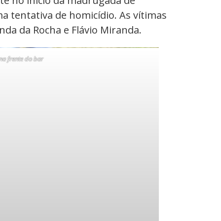
nte no início da madrugada de
a tentativa de homicídio. As vítimas
nda da Rocha e Flávio Miranda.
na frente do bar