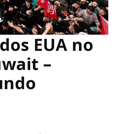
 dos EUA no
wait –
undo