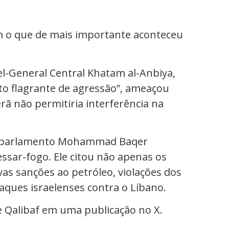
m o que de mais importante aconteceu
el-General Central Khatam al-Anbiya,
o flagrante de agressão”, ameaçou
ã não permitiria interferência na
do parlamento Mohammad Baqer
essar-fogo. Ele citou não apenas os
as sanções ao petróleo, violações dos
taques israelenses contra o Líbano.
se Qalibaf em uma publicação no X.