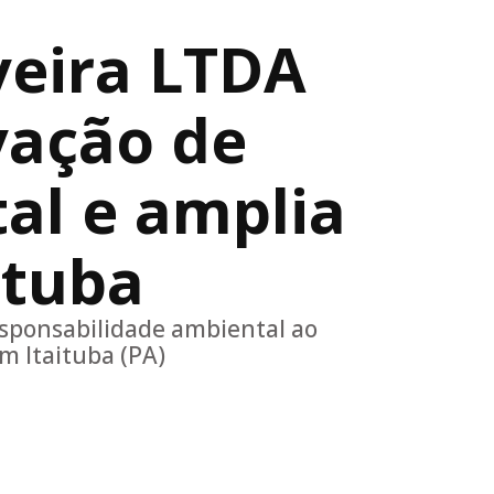
iveira LTDA
vação de
al e amplia
ituba
sponsabilidade ambiental ao
m Itaituba (PA)