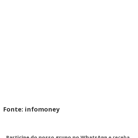
Fonte: infomoney
Participe do nosso grupo no WhatsApp
e receba