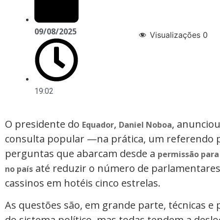
09/08/2025
Visualizações
0
19:02
O presidente do
,
, anuncio
Equador
Daniel Noboa
consulta popular —na prática, um referendo p
perguntas que abarcam desde a
permissão para 
até reduzir o número de parlamentares
no país
cassinos em hotéis cinco estrelas.
As questões são, em grande parte, técnicas e 
do sistema político, mas todas tendem a des