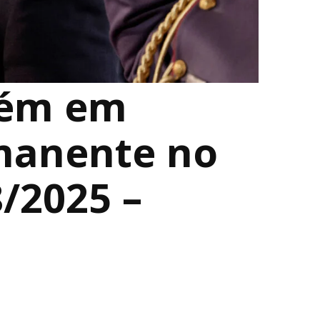
tém em
manente no
/2025 –