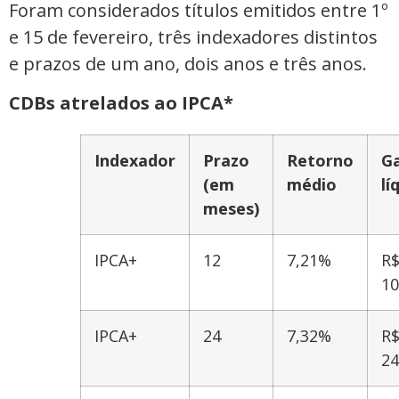
Foram considerados títulos emitidos entre 1º
e 15 de fevereiro, três indexadores distintos
e prazos de um ano, dois anos e três anos.
CDBs atrelados ao IPCA*
Indexador
Prazo
Retorno
G
(em
médio
lí
meses)
IPCA+
12
7,21%
R
10
IPCA+
24
7,32%
R
24