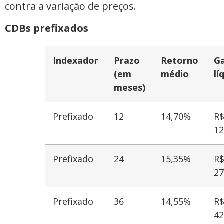
contra a variação de preços.
CDBs prefixados
Indexador
Prazo
Retorno
G
(em
médio
lí
meses)
Prefixado
12
14,70%
R
12
Prefixado
24
15,35%
R
27
Prefixado
36
14,55%
R
42