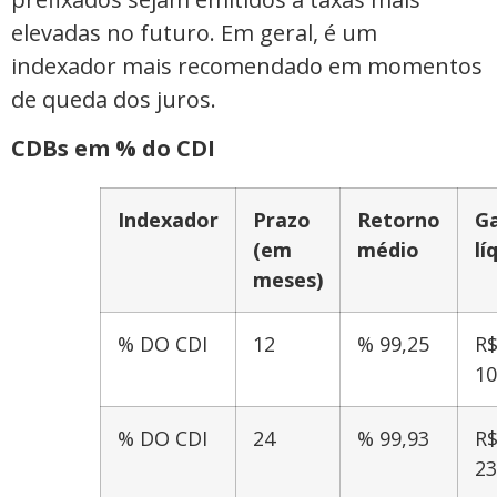
elevadas no futuro. Em geral, é um
indexador mais recomendado em momentos
de queda dos juros.
CDBs em % do CDI
Indexador
Prazo
Retorno
G
(em
médio
lí
meses)
% DO CDI
12
% 99,25
R
10
% DO CDI
24
% 99,93
R
23