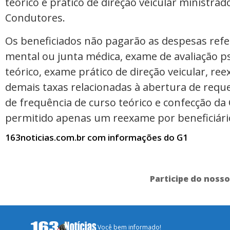
teórico e prático de direção veicular ministr
Condutores.
Os beneficiados não pagarão as despesas refer
mental ou junta médica, exame de avaliação ps
teórico, exame prático de direção veicular, ree
demais taxas relacionadas à abertura de requ
de frequência de curso teórico e confecção da
permitido apenas um reexame por beneficiári
163noticias.com.br com informações do G1
Participe do noss
Você bem informado!