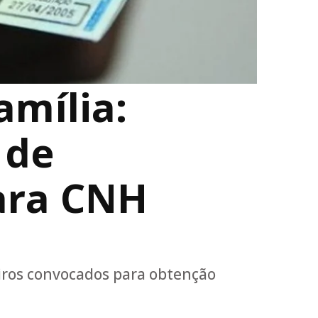
amília:
 de
ara CNH
iros convocados para obtenção