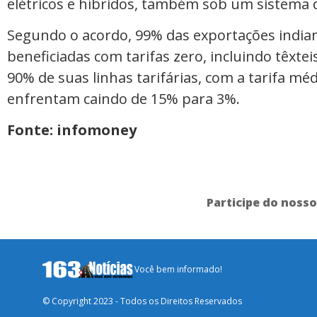
elétricos e híbridos, também sob um sistema d
Segundo o acordo, 99% das exportações india
beneficiadas com tarifas zero, incluindo têxte
90% de suas linhas tarifárias, com a tarifa mé
enfrentam caindo de 15% para 3%.
Fonte: infomoney
Participe do noss
Você bem informado!
© Copyright 2023 - Todos os Direitos Reservados