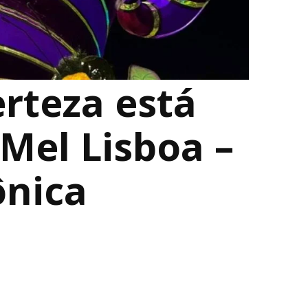
erteza está
z Mel Lisboa –
ônica