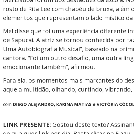
rosto de Rita Lee com chapéu de bruxa, além 
elementos que representam o lado místico da 
Mel disse que foi uma experiência diferente i
de Sapucaí. A atriz se tornou conhecida por faz
Uma Autobiografia Musical”, baseado na prime
cantora. “Foi um outro desafio, uma outra lin
emocionante também”, afirmou.
Para ela, os momentos mais marcantes do desf
aquela multidão, olhando, curtindo, vibrando, f
com
DIEGO ALEJANDRO, KARINA MATIAS e VICTÓRIA CÓCO
LINK PRESENTE:
Gostou deste texto? Assinant
de qualquer link por dia. Basta clicar no F azul