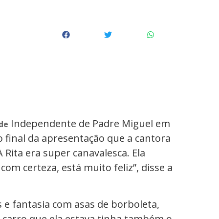
Independente de Padre Miguel em
de
o final da apresentação que a cantora
A Rita era super canavalesca. Ela
com certeza, está muito feliz”, disse a
s e fantasia com asas de borboleta,
o carro que ela estava tinha também o