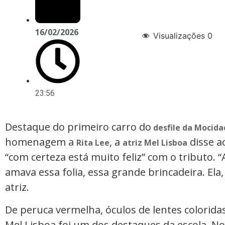
16/02/2026
Visualizações
0
23:56
Destaque do primeiro carro do
desfile da Mocida
homenagem a
, a
disse a
Rita Lee
atriz Mel Lisboa
“com certeza está muito feliz” com o tributo. “
amava essa folia, essa grande brincadeira. Ela, 
atriz.
De peruca vermelha, óculos de lentes colorida
Mel Lisboa foi um dos destaques da escola. N