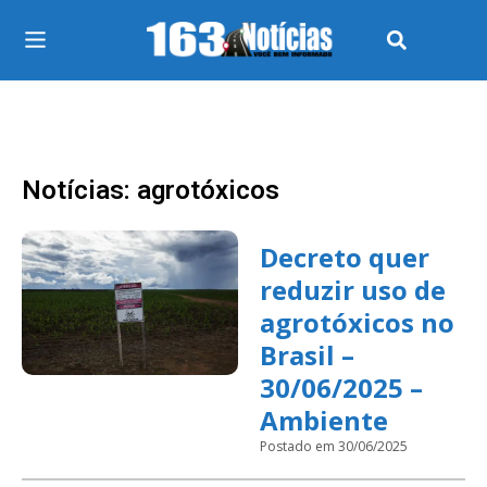
Notícias: agrotóxicos
Decreto quer
reduzir uso de
agrotóxicos no
Brasil –
30/06/2025 –
Ambiente
Postado em 30/06/2025