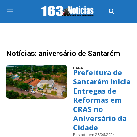
Notícias: aniversário de Santarém
PARÁ
Prefeitura de
Santarém Inicia
Entregas de
Reformas em
CRAS no
Aniversário da
Cidade
Postado em 26/06/2024