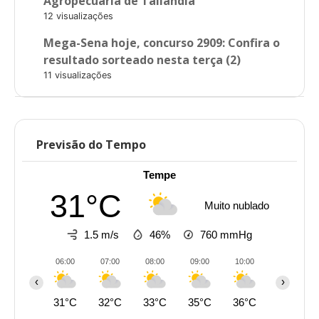
Agropecuária de Tailândia
12 visualizações
Mega-Sena hoje, concurso 2909: Confira o
resultado sorteado nesta terça (2)
11 visualizações
Previsão do Tempo
Tempe
31°C
Muito nublado
1.5 m/s
46%
760
mmHg
06:00
07:00
08:00
09:00
10:00
11:00
‹
›
31°C
32°C
33°C
35°C
36°C
38°C