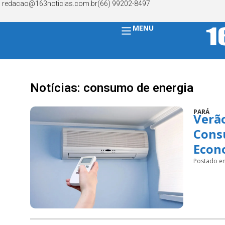
redacao@163noticias.com.br
(66) 99202-8497
MENU
Notícias: consumo de energia
PARÁ
Verã
Cons
Econ
Postado e