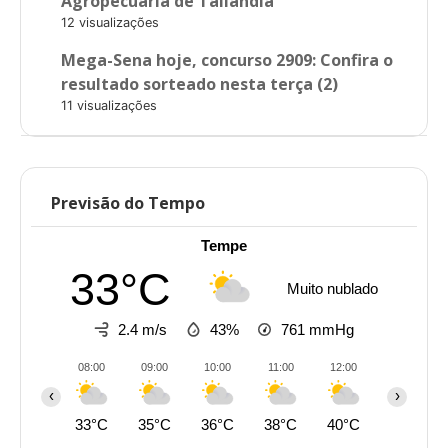
Agropecuária de Tailândia
12 visualizações
Mega-Sena hoje, concurso 2909: Confira o
resultado sorteado nesta terça (2)
11 visualizações
Previsão do Tempo
Tempe
33°C
Muito nublado
2.4 m/s
43%
761
mmHg
08:00
09:00
10:00
11:00
12:00
13:00
‹
›
33°C
35°C
36°C
38°C
40°C
41°C