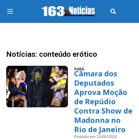
Notícias: conteúdo erótico
PARÁ
Câmara dos
Deputados
Aprova Moção
de Repúdio
Contra Show de
Madonna no
Rio de Janeiro
Postado em 23/05/2024