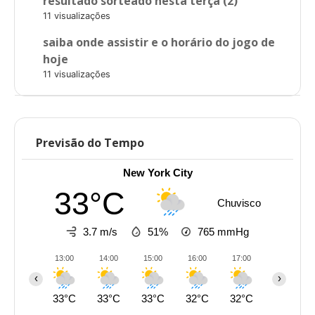
resultado sorteado nesta terça (2)
11 visualizações
saiba onde assistir e o horário do jogo de
hoje
11 visualizações
Previsão do Tempo
New York City
33°C
Chuvisco
3.7 m/s
51%
765
mmHg
13:00
14:00
15:00
16:00
17:00
18:00
‹
›
33°C
33°C
33°C
32°C
32°C
28°C