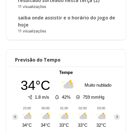
resultado sorteado nesta terça (2)
11 visualizações
saiba onde assistir e o horário do jogo de
hoje
11 visualizações
Previsão do Tempo
Tempe
34°C
Muito nublado
1.8 m/s
42%
759
mmHg
23:00
00:00
01:00
02:00
03:00
04:00
‹
›
34°C
34°C
33°C
33°C
32°C
32°C