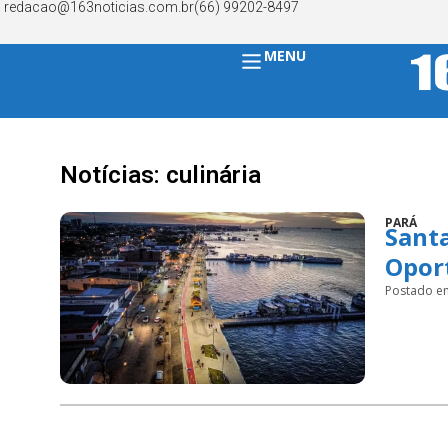
redacao@163noticias.com.br
(66) 99202-8497
MENU
Notícias: culinária
PARÁ
Santa
Opor
Postado e