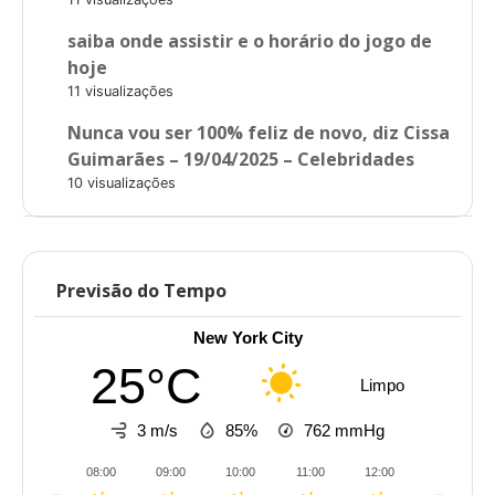
saiba onde assistir e o horário do jogo de
hoje
11 visualizações
Nunca vou ser 100% feliz de novo, diz Cissa
Guimarães – 19/04/2025 – Celebridades
10 visualizações
Previsão do Tempo
New York City
25°C
Limpo
3 m/s
85%
762
mmHg
08:00
09:00
10:00
11:00
12:00
13:00