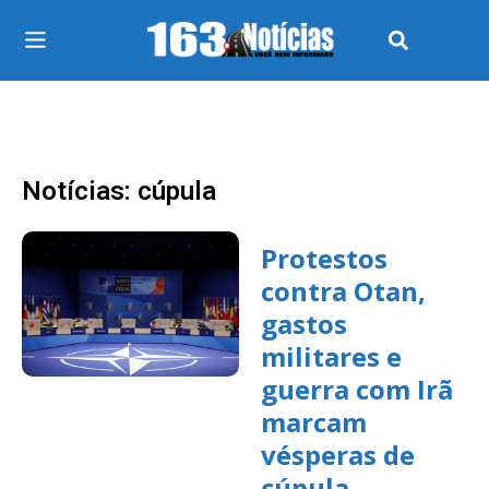
Notícias: cúpula
Protestos
contra Otan,
gastos
militares e
guerra com Irã
marcam
vésperas de
cúpula