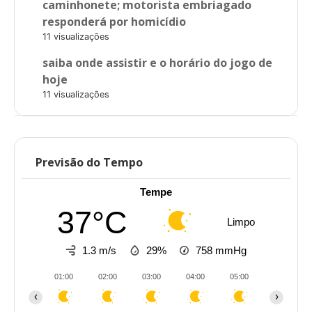
caminhonete; motorista embriagado
responderá por homicídio
11 visualizações
saiba onde assistir e o horário do jogo de
hoje
11 visualizações
Previsão do Tempo
Tempe
37°C
Limpo
1.3 m/s
29%
758
mmHg
01:00
02:00
03:00
04:00
05:00
06:00
‹
›