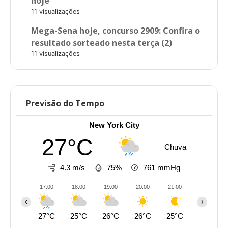
hoje
11 visualizações
Mega-Sena hoje, concurso 2909: Confira o
resultado sorteado nesta terça (2)
11 visualizações
Previsão do Tempo
New York City
27°C
Chuva
4.3 m/s
75%
761
mmHg
17:00
18:00
19:00
20:00
21:00
22:00
‹
›
27°C
25°C
26°C
26°C
25°C
25°C