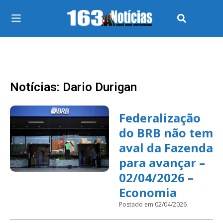
Notícias: Dario Durigan
Federalização
do BRB não tem
aval da Fazenda
para avançar –
02/04/2026 –
Economia
Postado em 02/04/2026