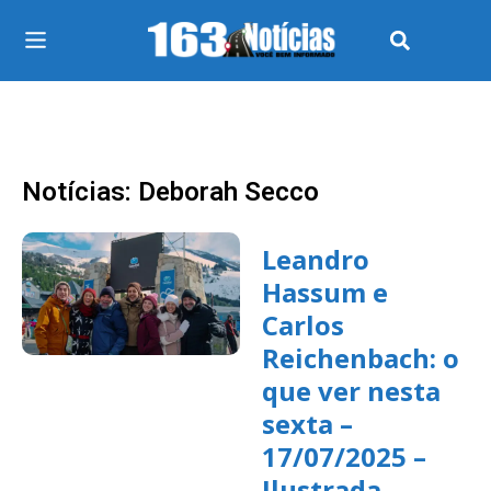
Notícias: Deborah Secco
Leandro
Hassum e
Carlos
Reichenbach: o
que ver nesta
sexta –
17/07/2025 –
Ilustrada