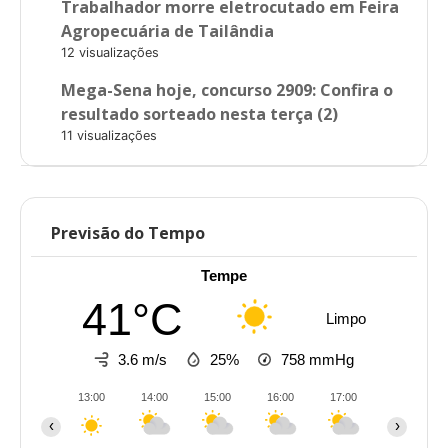
Trabalhador morre eletrocutado em Feira
Agropecuária de Tailândia
12 visualizações
Mega-Sena hoje, concurso 2909: Confira o
resultado sorteado nesta terça (2)
11 visualizações
Previsão do Tempo
Tempe
41°C
Limpo
3.6 m/s
25%
758
mmHg
13:00
14:00
15:00
16:00
17:00
18:00
‹
›