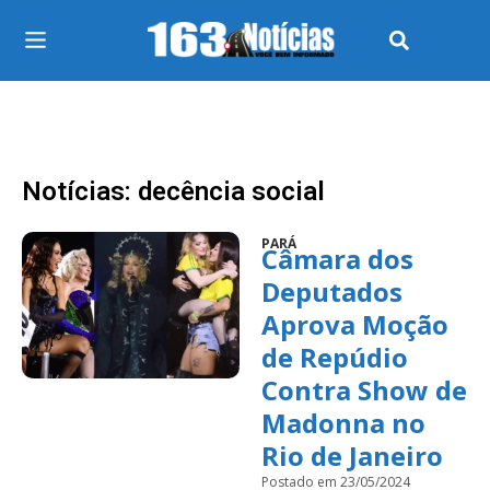
Notícias: decência social
PARÁ
Câmara dos
Deputados
Aprova Moção
de Repúdio
Contra Show de
Madonna no
Rio de Janeiro
Postado em 23/05/2024