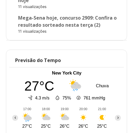
hoje
11 visualizações
Mega-Sena hoje, concurso 2909: Confira o
resultado sorteado nesta terça (2)
11 visualizações
Previsão do Tempo
New York City
27°C
Chuva
4.3 m/s
75%
761
mmHg
17:00
18:00
19:00
20:00
21:00
22:00
‹
›
27°C
25°C
26°C
26°C
25°C
25°C