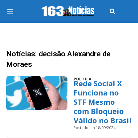
Notícias: decisão Alexandre de
Moraes
POLÍTICA
Rede Social X
Funciona no
STF Mesmo
com Bloqueio
Válido no Brasil
Postado em 18/09/2024