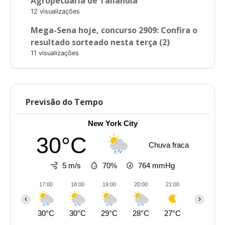
Agropecuária de Tailândia
12 visualizações
Mega-Sena hoje, concurso 2909: Confira o
resultado sorteado nesta terça (2)
11 visualizações
Previsão do Tempo
New York City
30°C
Chuva fraca
5 m/s
70%
764
mmHg
17:00
18:00
19:00
20:00
21:00
22:00
‹
›
30°C
30°C
29°C
28°C
27°C
27°C