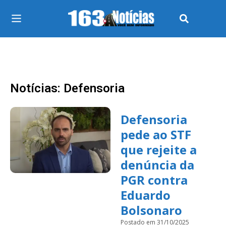
Notícias: Defensoria
Defensoria
pede ao STF
que rejeite a
denúncia da
PGR contra
Eduardo
Bolsonaro
Postado em 31/10/2025