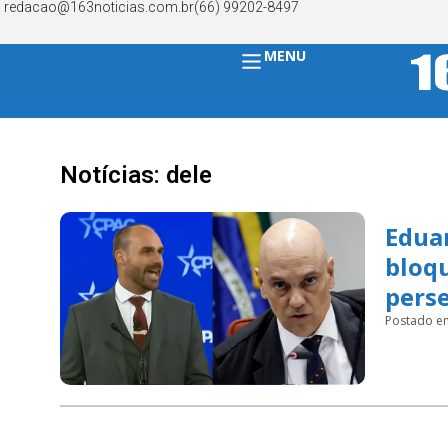
redacao@163noticias.com.br
(66) 99202-8497
MENU
Notícias: dele
Edua
bloqu
pers
Postado e