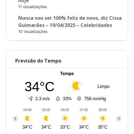
hoje
11 visualizações
Nunca vou ser 100% feliz de novo, diz Cissa
Guimarães – 19/04/2025 – Celebridades
10 visualizações
Previsão do Tempo
Tempe
34°C
Limpo
2.3 m/s
33%
758
mmHg
04:00
05:00
06:00
07:00
08:00
09:00
‹
›
34°C
34°C
33°C
34°C
35°C
37°C