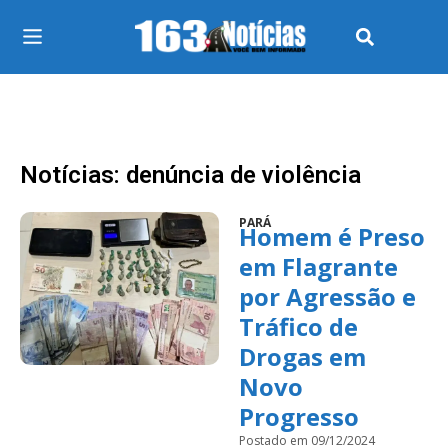
Notícias: denúncia de violência
PARÁ
Homem é Preso
em Flagrante
por Agressão e
Tráfico de
Drogas em
Novo
Progresso
Postado em 09/12/2024