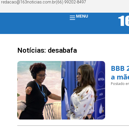
redacao@163noticias.com.br
(66) 99202-8497
MENU
Notícias: desabafa
BBB 2
a mãe
Postado e