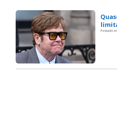
Quase
limit
Postado e