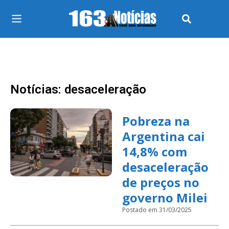
Notícias: desaceleração
Pobreza na
Argentina cai
14,8% com
desaceleração
de preços no
governo Milei
Postado em 31/03/2025