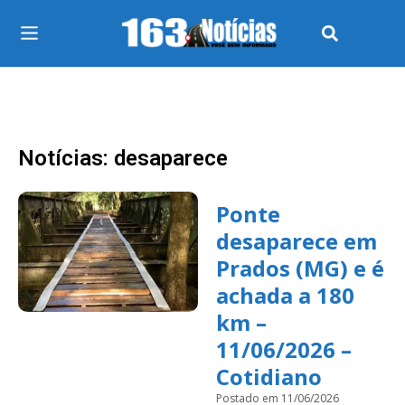
Notícias: desaparece
Ponte
desaparece em
Prados (MG) e é
achada a 180
km –
11/06/2026 –
Cotidiano
Postado em 11/06/2026