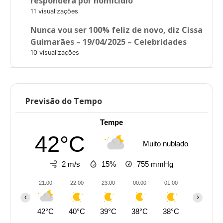
responderá por homicídio
11 visualizações
Nunca vou ser 100% feliz de novo, diz Cissa
Guimarães – 19/04/2025 – Celebridades
10 visualizações
Previsão do Tempo
Tempe
42°C
Muito nublado
2 m/s
15%
755
mmHg
21:00
22:00
23:00
00:00
01:00
02:00
‹
›
42°C
40°C
39°C
38°C
38°C
36°C