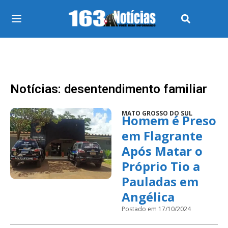
Notícias: desentendimento familiar
MATO GROSSO DO SUL
Homem é Preso
em Flagrante
Após Matar o
Próprio Tio a
Pauladas em
Angélica
Postado em 17/10/2024