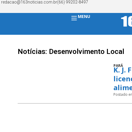
redacao@163noticias.com.br
(66) 99202-8497
MENU
Notícias: Desenvolvimento Local
PARÁ
K. J.
lice
alime
Postado e