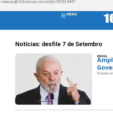
redacao@163noticias.com.br
(66) 99202-8497
MENU
Notícias: desfile 7 de Setembro
BRASIL
Ampli
Gover
Postado e