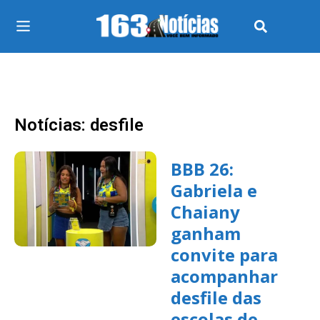
Notícias: desfile
BBB 26:
Gabriela e
Chaiany
ganham
convite para
acompanhar
desfile das
escolas de