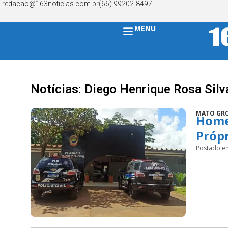
redacao@163noticias.com.br
(66) 99202-8497
MENU
Notícias: Diego Henrique Rosa Silv
MATO GRO
Home
Própr
Postado e