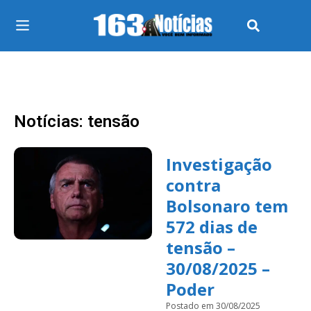
Notícias: tensão
Investigação
contra
Bolsonaro tem
572 dias de
tensão –
30/08/2025 –
Poder
Postado em 30/08/2025