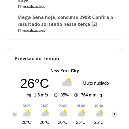
hoje
11 visualizações
Mega-Sena hoje, concurso 2909: Confira o
resultado sorteado nesta terça (2)
11 visualizações
Previsão do Tempo
New York City
26°C
Muito nublado
1.5 m/s
85%
764
mmHg
22:00
23:00
00:00
01:00
02:00
03:00
‹
›
26°C
26°C
26°C
25°C
25°C
25°C