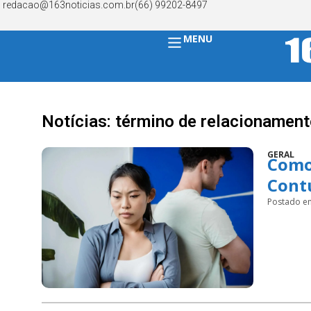
redacao@163noticias.com.br
(66) 99202-8497
MENU
Notícias: término de relacionamen
GERAL
Como
Cont
Postado e