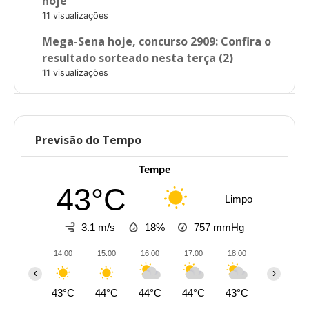
hoje
11 visualizações
Mega-Sena hoje, concurso 2909: Confira o
resultado sorteado nesta terça (2)
11 visualizações
Previsão do Tempo
Tempe
43°C
Limpo
3.1 m/s
18%
757
mmHg
14:00
15:00
16:00
17:00
18:00
19:00
‹
›
43°C
44°C
44°C
44°C
43°C
42°C