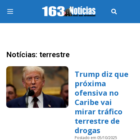
Notícias: terrestre
Trump diz que
próxima
ofensiva no
Caribe vai
mirar tráfico
terrestre de
drogas
Postado em 05/10/2025